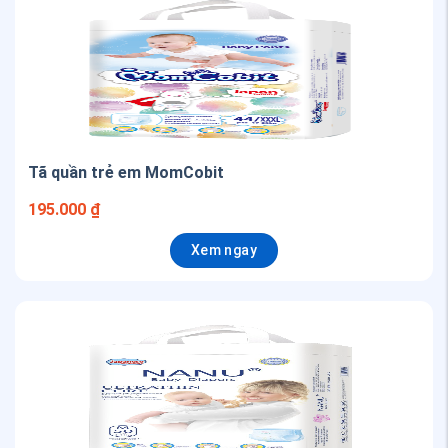
Tã quần trẻ em MomCobit
195.000 ₫
Xem ngay