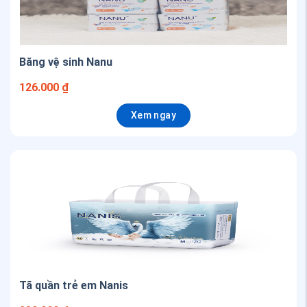
Băng vệ sinh Nanu
126.000 ₫
Xem ngay
Tã quần trẻ em Nanis