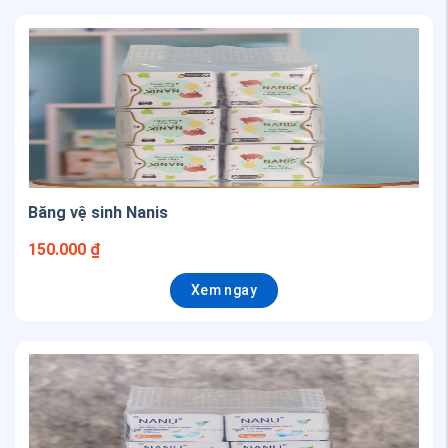
Băng vệ sinh Nanis
150.000 ₫
Xem ngay